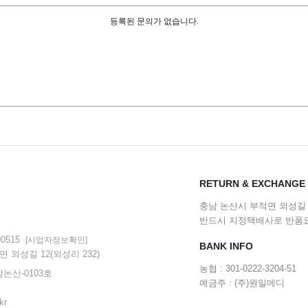
등록된 문의가 없습니다.
RETURN & EXCHANGE
충남 논산시 부적면 외성길 1
반드시 지정택배사로 반품
-00515
[사업자정보확인]
BANK INFO
적면 외성길 12(외성리 232)
농협 : 301-0222-3204-51
-충남논산-0103호
예금주 : (주)원일메디
kr