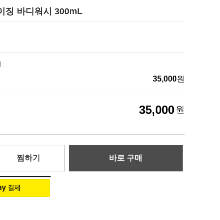
징 바디워시 300mL
힐리너스 모이스처라이징 바디워시 300mL
35,000
원
35,000
원
찜하기
바로 구매