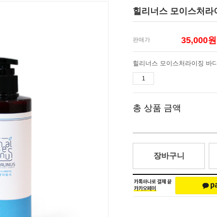
힐리너스 모이스처라이
35,000
원
판매가
총 상품 금액
장바구니