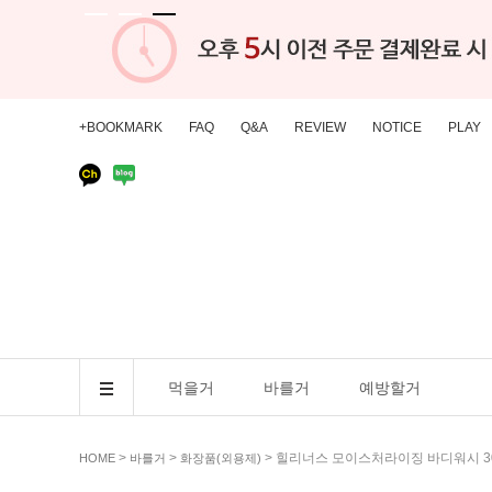
+BOOKMARK
FAQ
Q&A
REVIEW
NOTICE
PLAY
먹을거
바를거
예방할거
>
>
> 힐리너스 모이스처라이징 바디워시 3
HOME
바를거
화장품(외용제)