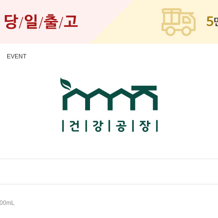
EVENT
00mL